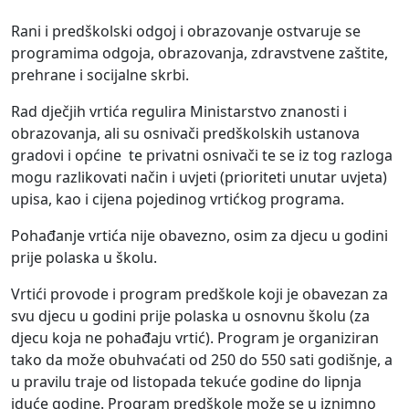
Rani i predškolski odgoj i obrazovanje ostvaruje se
programima odgoja, obrazovanja, zdravstvene zaštite,
prehrane i socijalne skrbi.
Rad dječjih vrtića regulira Ministarstvo znanosti i
obrazovanja, ali su osnivači predškolskih ustanova
gradovi i općine te privatni osnivači te se iz tog razloga
mogu razlikovati način i uvjeti (prioriteti unutar uvjeta)
upisa, kao i cijena pojedinog vrtićkog programa.
Pohađanje vrtića nije obavezno, osim za djecu u godini
prije polaska u školu.
Vrtići provode i program predškole koji je obavezan za
svu djecu u godini prije polaska u osnovnu školu (za
djecu koja ne pohađaju vrtić). Program je organiziran
tako da može obuhvaćati od 250 do 550 sati godišnje, a
u pravilu traje od listopada tekuće godine do lipnja
iduće godine. Program predškole može se u iznimno