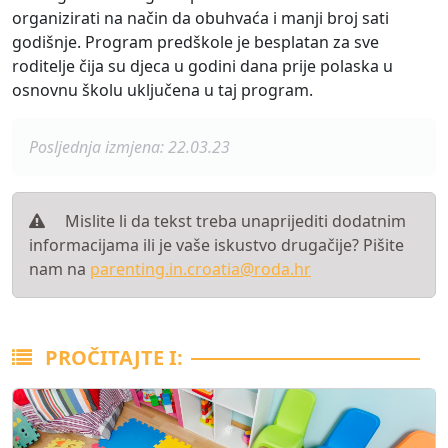
organizirati na način da obuhvaća i manji broj sati
godišnje. Program predškole je besplatan za sve
roditelje čija su djeca u godini dana prije polaska u
osnovnu školu uključena u taj program.
Posljednja izmjena: 22.03.23
Mislite li da tekst treba unaprijediti dodatnim
informacijama ili je vaše iskustvo drugačije? Pišite
nam na
parenting.in.croatia@roda.hr
PROČITAJTE I: