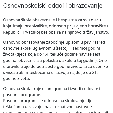
Osnovnoškolski odgoj i obrazovanje
Osnovna škola obavezna je i besplatna za svu djecu
koja
imaju prebivalište, odnosno prijavljeno boravište u
Republici Hrvatskoj bez obzira na njihovo državljanstvo.
Osnovno obrazovanje započinje upisom u prvi razred
osnovne škole, uglavnom u šestoj ili sedmoj godini
života (djeca koja do 1.4. tekuće godine navrše šest
godina, obveznici su polaska u školu u toj godini). Ono
u pravilu traje do petnaeste godine života, a za učenike
s višestrukim teškoćama u razvoju najdulje do 21.
godine života.
Osnovna škola traje osam godina i izvodi redovite i
posebne programe.
Posebni programi se odnose na školovanje djece s
teškoćama u razvoju, na alternativne nastavne
programe te na programe na jeziku i pismu nacionalnih