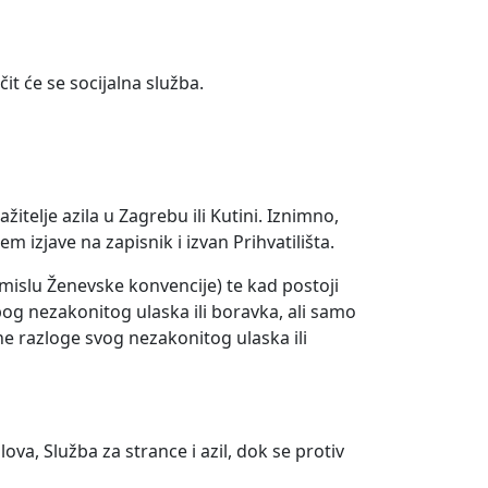
it će se socijalna služba.
telje azila u Zagrebu ili Kutini. Iznimno,
izjave na zapisnik i izvan Prihvatilišta.
mislu Ženevske konvencije) te kad postoji
zbog nezakonitog ulaska ili boravka, ali samo
e razloge svog nezakonitog ulaska ili
, Služba za strance i azil, dok se protiv