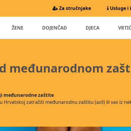
Za stručnjake
Usluge i 
URRENT)
ŽENE
DOJENČAD
DJECA
VRTIĆ
od međunarodnom zašti
lji međunarodne zaštite
 Hrvatskoj zatražiti međunarodnu zaštitu (azil) ili vas iz n