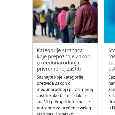
Kategorije stranaca
St
koje prepoznaje Zakon
me
o međunarodnoj i
za
privremenoj zaštiti
ost
Saznajte koje kategorije
Saz
predviđa Zakon o
nam
međunarodnoj i privremenoj
zat
zaštiti kako biste se lakše
zašt
snašli i prikupili informacije
dru
potrebne za uređenje vašeg
u H
statusa u Hrvatskoj.