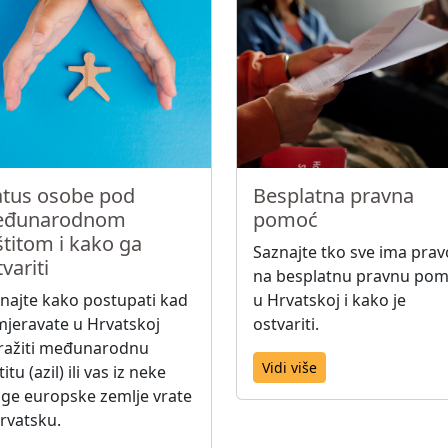
atus osobe pod
Besplatna pravna
đunarodnom
pomoć
štitom i kako ga
Saznajte tko sve ima prav
variti
na besplatnu pravnu po
najte kako postupati kad
u Hrvatskoj i kako je
jeravate u Hrvatskoj
ostvariti.
ražiti međunarodnu
Vidi više
itu (azil) ili vas iz neke
ge europske zemlje vrate
rvatsku.