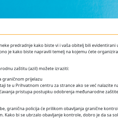
ke predradnje kako biste vi i vaša obitelj bili evidentiran
bno je kako biste napravili temelj na kojemu ćete organizirati
odnu zaštitu (azil) možete izraziti:
a graničnom prijelazu
taji te u Prihvatnom centru za strance ako se već nalazite n
vanja pristupa postupku odobrenja međunarodne zaštite na
, granična policija će prilikom obavljanja granične kontrole
 Kako bi se ubrzalo obavljanje kontrole, dobro je da sa 