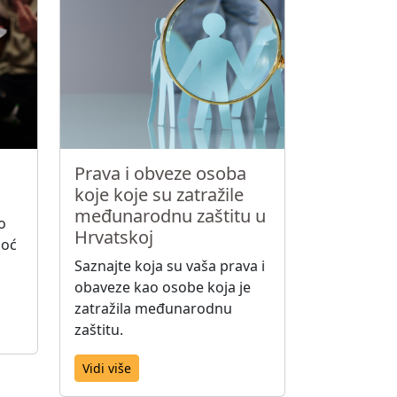
Prava i obveze osoba
koje koje su zatražile
međunarodnu zaštitu u
o
Hrvatskoj
moć
Saznajte koja su vaša prava i
obaveze kao osobe koja je
zatražila međunarodnu
zaštitu.
Vidi više