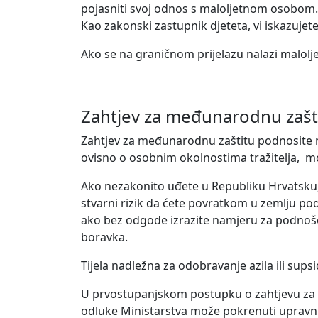
pojasniti svoj odnos s maloljetnom osobom.
Kao zakonski zastupnik djeteta, vi iskazuje
Ako se na graničnom prijelazu nalazi malolje
Zahtjev za međunarodnu zašt
Zahtjev za međunarodnu zaštitu podnosite nep
ovisno o osobnim okolnostima tražitelja, mo
Ako nezakonito uđete u Republiku Hrvatsku, 
stvarni rizik da ćete povratkom u zemlju podr
ako bez odgode izrazite namjeru za podnošen
boravka.
Tijela nadležna za odobravanje azila ili supsi
U prvostupanjskom postupku o zahtjevu za me
odluke Ministarstva može pokrenuti uprav