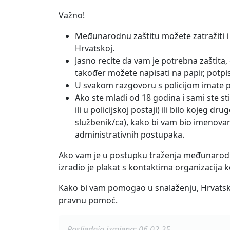
Važno!
Međunarodnu zaštitu možete zatražiti i 
Hrvatskoj.
Jasno recite da vam je potrebna zaštita, d
također možete napisati na papir, potpis
U svakom razgovoru s policijom imate pra
Ako ste mlađi od 18 godina i sami ste st
ili u policijskoj postaji) ili bilo kojeg 
službenik/ca), kako bi vam bio imenovan 
administrativnih postupaka.
Ako vam je u postupku traženja međunarodne
izradio je plakat s kontaktima organizacija
Kako bi vam pomogao u snalaženju, Hrvatski 
pravnu pomoć.
Posljednja izmjena: 06.02.25