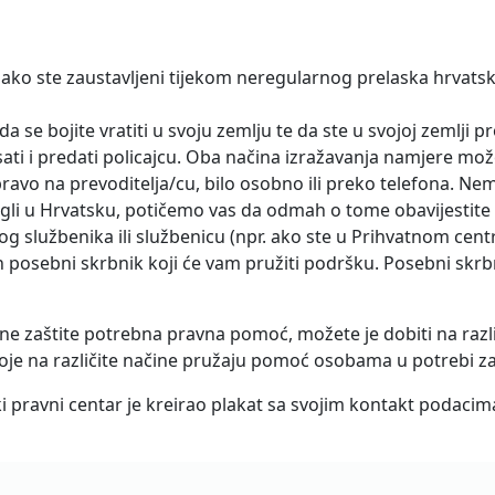
ako ste zaustavljeni tijekom neregularnog prelaska hrvatsk
a se bojite vratiti u svoju zemlju te da ste u svojoj zemlji p
ati i predati policajcu. Oba načina izražavanja namjere može
vo na prevoditelja/cu, bilo osobno ili preko telefona. Nemoj
igli u Hrvatsku, potičemo vas da odmah o tome obavijestite 
drugog službenika ili službenicu (npr. ako ste u Prihvatnom cent
posebni skrbnik koji će vam pružiti podršku. Posebni skrbni
 zaštite potrebna pravna pomoć, možete je dobiti na razli
 koje na različite načine pružaju pomoć osobama u potrebi z
pravni centar je kreirao plakat sa svojim kontakt podacima 