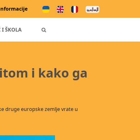
informacije
 I ŠKOLA
tom i kako ga
eke druge europske zemlje vrate u