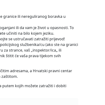
e granice ili nereguliranog boravka u
roganjani ili da vam je život u opasnosti. To
te učiniti na bilo kojem jeziku.
te se ustručavati zatražiti prijevod!
policijskog službenika/cu (ako ste na granici
ru za strance, vaš „inspektor/ica„ ili
k štitit će vaša prava tijekom svih
čitim adresama, a Hrvatski pravni centar
a zaštitom.
putem kojih možete zatražiti i dobiti