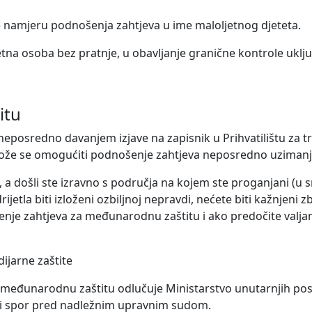
te namjeru podnošenja zahtjeva u ime maloljetnog djeteta.
tna osoba bez pratnje, u obavljanje granične kontrole uključ
itu
osredno davanjem izjave na zapisnik u Prihvatilištu za traži
že se omogućiti podnošenje zahtjeva neposredno uzimanjem 
a došli ste izravno s područja na kojem ste proganjani (u s
ijetla biti izloženi ozbiljnoj nepravdi, nećete biti kažnjeni 
je zahtjeva za međunarodnu zaštitu i ako predočite valjan
dijarne zaštite
đunarodnu zaštitu odlučuje Ministarstvo unutarnjih poslova
ni spor pred nadležnim upravnim sudom.