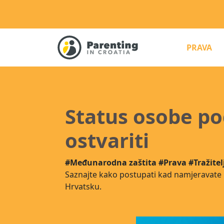
(C
PRAVA
Status osobe p
ostvariti
#Međunarodna zaštita
#Prava
#Tražite
Saznajte kako postupati kad namjeravate u
Hrvatsku.