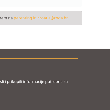
e nam na
parenting.in.croatia@roda.hr
i i prikupili informacije potrebne za