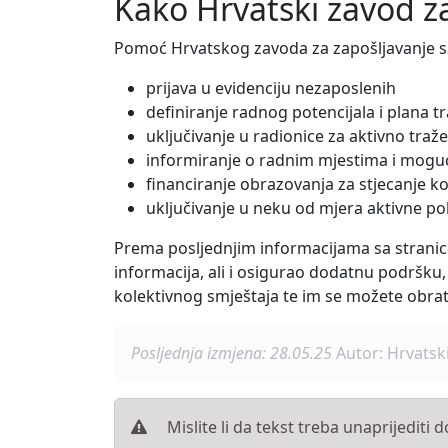
Kako Hrvatski zavod z
Pomoć Hrvatskog zavoda za zapošljavanje sas
prijava u evidenciju nezaposlenih
definiranje radnog potencijala i plana t
uključivanje u radionice za aktivno traž
informiranje o radnim mjestima i moguć
financiranje obrazovanja za stjecanje k
uključivanje u neku od mjera aktivne pol
Prema posljednjim informacijama sa stranice
informacija, ali i osigurao dodatnu podršku
kolektivnog smještaja te im se možete obrat
Posljednja izmjena: 28.05.25
Autor: Hrvatsk
Mislite li da tekst treba unaprijediti