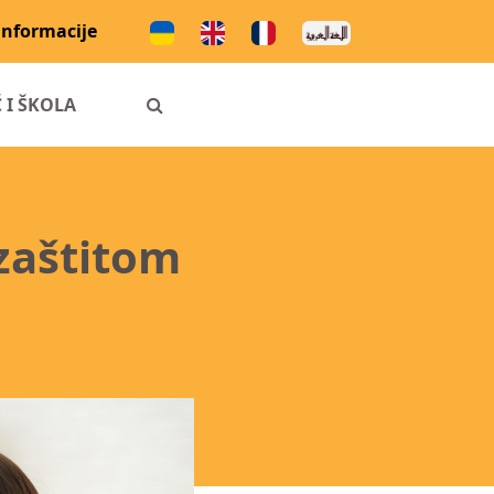
informacije
 I ŠKOLA
zaštitom