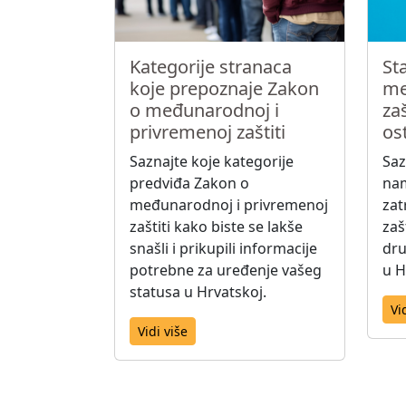
Kategorije stranaca
St
koje prepoznaje Zakon
me
o međunarodnoj i
za
privremenoj zaštiti
ost
Saznajte koje kategorije
Saz
predviđa Zakon o
nam
međunarodnoj i privremenoj
zat
zaštiti kako biste se lakše
zašt
snašli i prikupili informacije
dru
potrebne za uređenje vašeg
u H
statusa u Hrvatskoj.
Vi
Vidi više