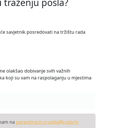
 traženju posla?
će savjetnik posredovati na tržištu rada
ne olakšao dobivanje svih važnih
aka koji su vam na raspolaganju u mjestima
e nam na
parenting.in.croatia@roda.hr