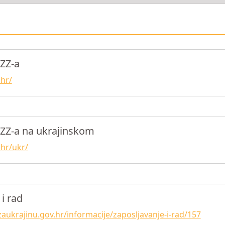
ZZ-a
hr/
HZZ-a na ukrajinskom
hr/ukr/
i rad
zaukrajinu.gov.hr/informacije/zaposljavanje-i-rad/157