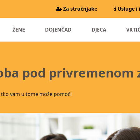
Za stručnjake
Usluge i 
URRENT)
ŽENE
DOJENČAD
DJECA
VRTIĆ
soba pod privremenom 
 i tko vam u tome može pomoći