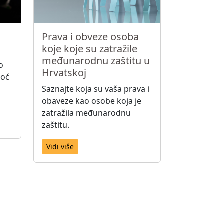
Prava i obveze osoba
koje koje su zatražile
međunarodnu zaštitu u
o
Hrvatskoj
moć
Saznajte koja su vaša prava i
obaveze kao osobe koja je
zatražila međunarodnu
zaštitu.
Vidi više