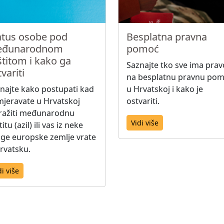
atus osobe pod
Besplatna pravna
đunarodnom
pomoć
štitom i kako ga
Saznajte tko sve ima prav
variti
na besplatnu pravnu po
najte kako postupati kad
u Hrvatskoj i kako je
jeravate u Hrvatskoj
ostvariti.
ražiti međunarodnu
Vidi više
itu (azil) ili vas iz neke
ge europske zemlje vrate
rvatsku.
di više