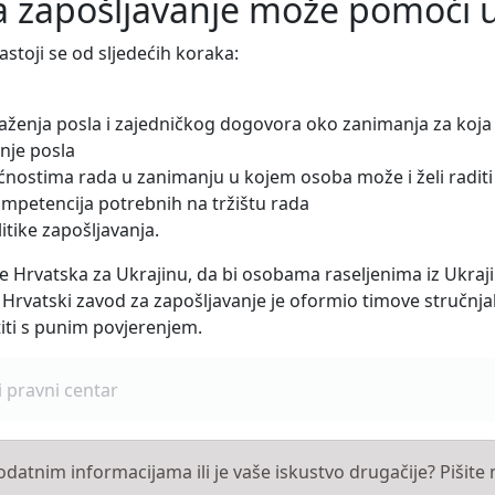
a zapošljavanje može pomoći u
toji se od sljedećih koraka:
raženja posla i zajedničkog dogovora oko zanimanja za koja 
enje posla
nostima rada u zanimanju u kojem osoba može i želi raditi
ompetencija potrebnih na tržištu rada
itike zapošljavanja.
 Hrvatska za Ukrajinu, da bi osobama raseljenima iz Ukraji
, Hrvatski zavod za zapošljavanje je oformio timove stručnj
iti s punim povjerenjem.
i pravni centar
 dodatnim informacijama ili je vaše iskustvo drugačije? Pišit